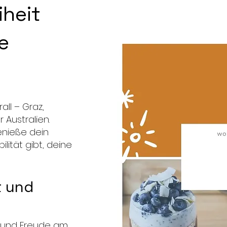
iheit
e
all – Graz,
 Australien.
genieße dein
ilität gibt, deine
t und
it und Freude am